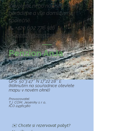
Zavolejte nebo napište – rádi
poradíme a vše domluvíme
společně.
📞
+420 602 776 916
✉️
penzion.anja@seznam.cz
Penzion AnJa
Suchá Rudná 84
793 31 Světlá Hora
​
GPS:
50°3’47'' N 17°22’28'' E
(kliknutím na souřadnice otevřete
mapu v novém okně)
Provozovatel:
T. I. COM, Jeseníky s r. o.,
IČO
24561380
✉️ Chcete si rezervovat pobyt?