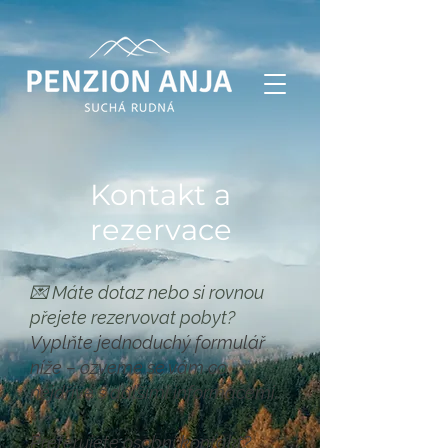
Kontakt a
rezervace
💌 Máte dotaz nebo si rovnou
přejete rezervovat pobyt?
Vyplňte jednoduchý formulář
níže – ozveme se vám co
nejdříve s dalšími informacemi.
Preferujete osobní kontakt?